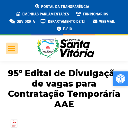
PORTAL DA TRANSPARÊNCIA
EMENDAS PARLAMENTARES
FUNCIONÁRIOS
OUVIDORIA
DEPARTAMENTO DE T.I.
WEBMAIL
E-SIC
95º Edital de Divulgação
Ab
Ab
de vagas para
Contratação Temporária
AAE