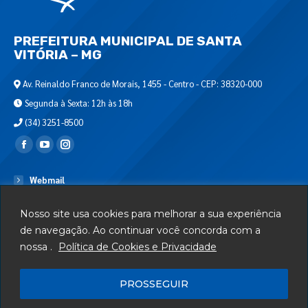
PREFEITURA MUNICIPAL DE SANTA
VITÓRIA – MG
Av. Reinaldo Franco de Morais, 1455 - Centro - CEP: 38320-000
Segunda à Sexta: 12h às 18h
(34) 3251-8500
Encontre-nos em:
Webmail
Departamento de T.I.
Nosso site usa cookies para melhorar a sua experiência
Serviços
de navegação. Ao continuar você concorda com a
nossa .
Política de Cookies e Privacidade
Telefones Úteis
Mapa do Site
PROSSEGUIR