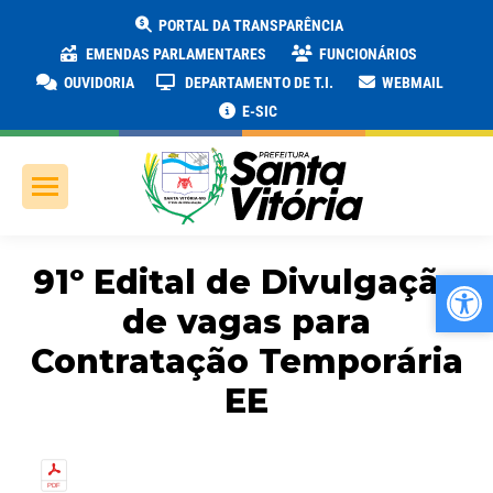
PORTAL DA TRANSPARÊNCIA
EMENDAS PARLAMENTARES
FUNCIONÁRIOS
OUVIDORIA
DEPARTAMENTO DE T.I.
WEBMAIL
E-SIC
91º Edital de Divulgação
Ab
Ab
de vagas para
Contratação Temporária
EE