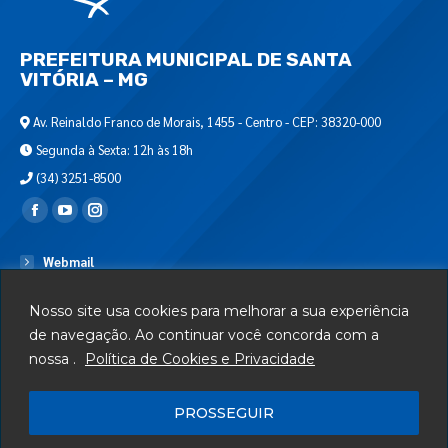
PREFEITURA MUNICIPAL DE SANTA
VITÓRIA – MG
Av. Reinaldo Franco de Morais, 1455 - Centro - CEP: 38320-000
Segunda à Sexta: 12h às 18h
(34) 3251-8500
Encontre-nos em:
Webmail
Departamento de T.I.
Nosso site usa cookies para melhorar a sua experiência
Serviços
de navegação. Ao continuar você concorda com a
nossa .
Política de Cookies e Privacidade
Telefones Úteis
Mapa do Site
PROSSEGUIR