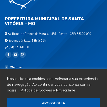
PREFEITURA MUNICIPAL DE SANTA
VITÓRIA – MG
Av. Reinaldo Franco de Morais, 1455 - Centro - CEP: 38320-000
Segunda à Sexta: 12h às 18h
(34) 3251-8500
Encontre-nos em:
Webmail
Departamento de T.I.
Nosso site usa cookies para melhorar a sua experiência
Serviços
de navegação. Ao continuar você concorda com a
nossa .
Política de Cookies e Privacidade
Telefones Úteis
Mapa do Site
PROSSEGUIR