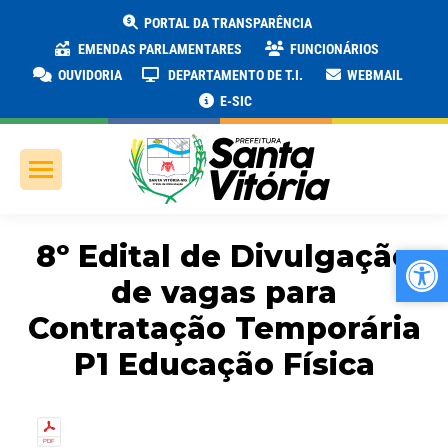
PORTAL DA TRANSPARÊNCIA
EMENDAS PARLAMENTARES
FUNCIONÁRIOS
OUVIDORIA
DEPARTAMENTO DE T.I.
WEBMAIL
E-SIC
8º Edital de Divulgação
Ab
Ab
de vagas para
Contratação Temporária
P1 Educação Física