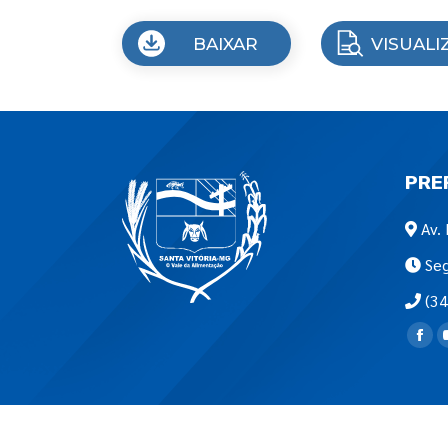
BAIXAR
VISUALI
PRE
Av. 
Seg
(34
Encon