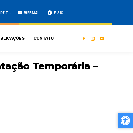
ATO
E T.I.
WEBMAIL
E-SIC
BLICAÇÕES
CONTATO
atação Temporária –
Ab
Ab