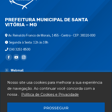
PREFEITURA MUNICIPAL DE SANTA
VITÓRIA – MG
Av. Reinaldo Franco de Morais, 1455 - Centro - CEP: 38320-000
Segunda à Sexta: 12h às 18h
(34) 3251-8500
Encontre-nos em:
Webmail
Departamento de T.I.
Nosso site usa cookies para melhorar a sua experiência
Serviços
de navegação. Ao continuar você concorda com a
nossa .
Política de Cookies e Privacidade
Telefones Úteis
Mapa do Site
PROSSEGUIR