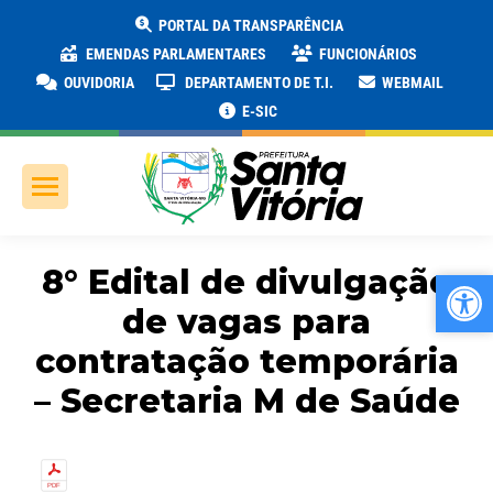
PORTAL DA TRANSPARÊNCIA
EMENDAS PARLAMENTARES
FUNCIONÁRIOS
OUVIDORIA
DEPARTAMENTO DE T.I.
WEBMAIL
E-SIC
8° Edital de divulgação
Ab
Ab
de vagas para
contratação temporária
– Secretaria M de Saúde