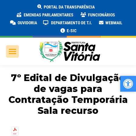
PORTAL DA TRANSPARÊNCIA
EMENDAS PARLAMENTARES
FUNCIONÁRIOS
OUVIDORIA
DEPARTAMENTO DE T.I.
WEBMAIL
E-SIC
7º Edital de Divulgação
Ab
Ab
de vagas para
Contratação Temporária
Sala recurso