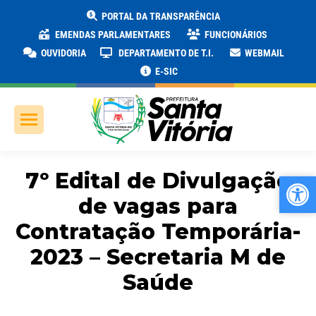
PORTAL DA TRANSPARÊNCIA
EMENDAS PARLAMENTARES
FUNCIONÁRIOS
OUVIDORIA
DEPARTAMENTO DE T.I.
WEBMAIL
E-SIC
7º Edital de Divulgação
Ab
Ab
de vagas para
Contratação Temporária-
2023 – Secretaria M de
Saúde