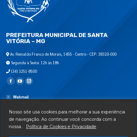
PREFEITURA MUNICIPAL DE SANTA
VITÓRIA – MG
Av. Reinaldo Franco de Morais, 1455 - Centro - CEP: 38320-000
Segunda à Sexta: 12h às 18h
(34) 3251-8500
Encontre-nos em:
Webmail
Departamento de T.I.
Nosso site usa cookies para melhorar a sua experiência
Serviços
de navegação. Ao continuar você concorda com a
nossa .
Política de Cookies e Privacidade
Telefones Úteis