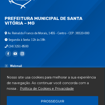
PREFEITURA MUNICIPAL DE SANTA
VITÓRIA – MG
Av. Reinaldo Franco de Morais, 1455 - Centro - CEP: 38320-000
Segunda à Sexta: 12h às 18h
(34) 3251-8500
Encontre-nos em:
Webmail
Departamento de T.I.
Nosso site usa cookies para melhorar a sua experiência
Serviços
de navegação. Ao continuar você concorda com a
nossa .
Política de Cookies e Privacidade
Telefones Úteis
Mapa do Site
PROSSEGUIR