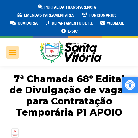
PORTAL DA TRANSPARÊNCIA
EMENDAS PARLAMENTARES
FUNCIONÁRIOS
OUVIDORIA
DEPARTAMENTO DE T.I.
WEBMAIL
E-SIC
7ª Chamada 68º Edital
Ab
Ab
de Divulgação de vagas
para Contratação
Temporária P1 APOIO