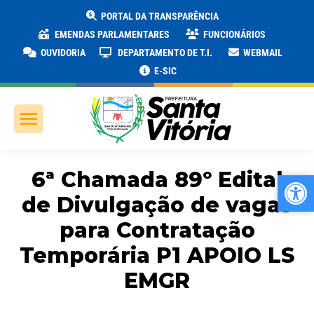
PORTAL DA TRANSPARÊNCIA
EMENDAS PARLAMENTARES
FUNCIONÁRIOS
OUVIDORIA
DEPARTAMENTO DE T.I.
WEBMAIL
E-SIC
6ª Chamada 89º Edital
Ab
Ab
de Divulgação de vagas
para Contratação
Temporária P1 APOIO LS
EMGR