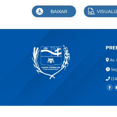
BAIXAR
VISUALI
PRE
Av. 
Seg
(34
Encon