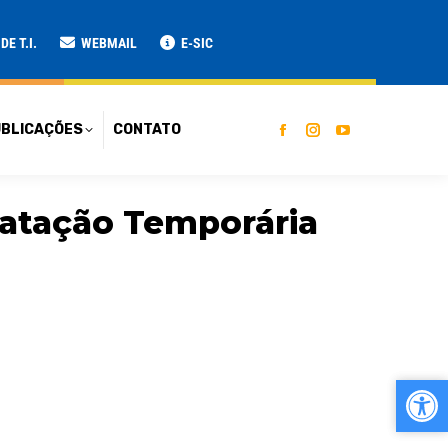
ATO
E T.I.
WEBMAIL
E-SIC
BLICAÇÕES
CONTATO
atação Temporária
Ab
Ab