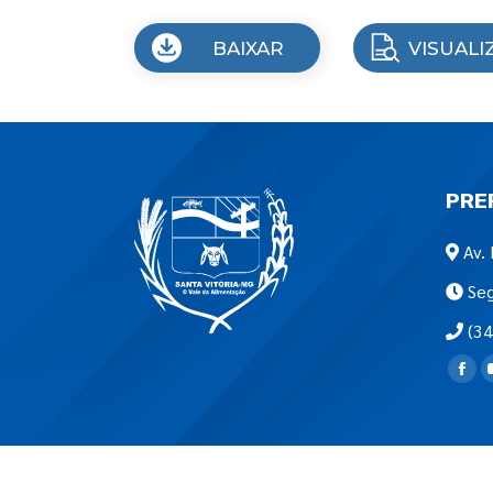
BAIXAR
VISUALI
PRE
Av. 
Seg
(34
Encon