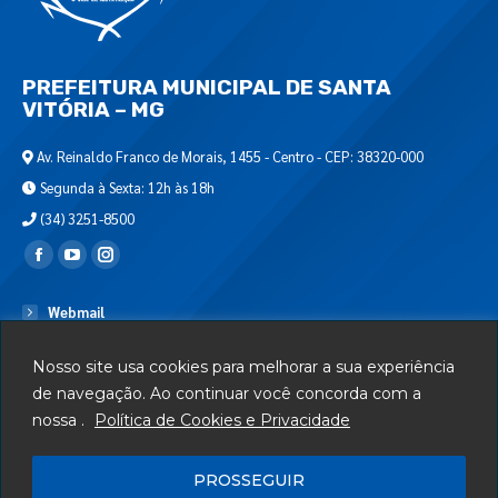
PREFEITURA MUNICIPAL DE SANTA
VITÓRIA – MG
Av. Reinaldo Franco de Morais, 1455 - Centro - CEP: 38320-000
Segunda à Sexta: 12h às 18h
(34) 3251-8500
Encontre-nos em:
Webmail
Departamento de T.I.
Nosso site usa cookies para melhorar a sua experiência
Serviços
de navegação. Ao continuar você concorda com a
nossa .
Política de Cookies e Privacidade
Telefones Úteis
Mapa do Site
PROSSEGUIR