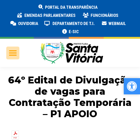
PORTAL DA TRANSPARÊNCIA
EMENDAS PARLAMENTARES
FUNCIONÁRIOS
OUVIDORIA
DEPARTAMENTO DE T.I.
WEBMAIL
E-SIC
64º Edital de Divulgação
Ab
Ab
de vagas para
Contratação Temporária
– P1 APOIO