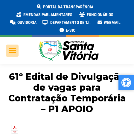
PORTAL DA TRANSPARÊNCIA
EMENDAS PARLAMENTARES
FUNCIONÁRIOS
OUVIDORIA
DEPARTAMENTO DE T.I.
WEBMAIL
E-SIC
61º Edital de Divulgação
Ab
Ab
de vagas para
Contratação Temporária
– P1 APOIO