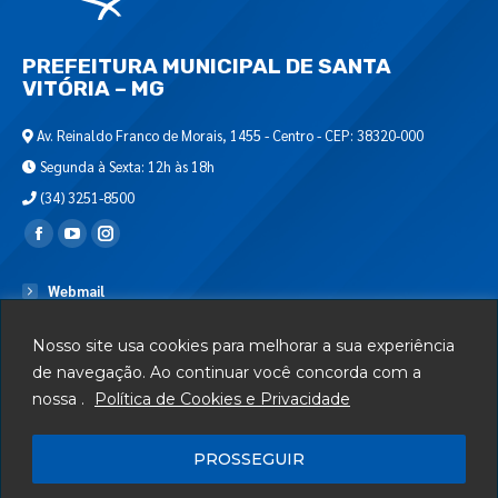
PREFEITURA MUNICIPAL DE SANTA
VITÓRIA – MG
Av. Reinaldo Franco de Morais, 1455 - Centro - CEP: 38320-000
Segunda à Sexta: 12h às 18h
(34) 3251-8500
Encontre-nos em:
Webmail
Departamento de T.I.
Nosso site usa cookies para melhorar a sua experiência
Serviços
de navegação. Ao continuar você concorda com a
nossa .
Política de Cookies e Privacidade
Telefones Úteis
Mapa do Site
PROSSEGUIR