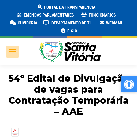
PORTAL DA TRANSPARÊNCIA
EMENDAS PARLAMENTARES
FUNCIONÁRIOS
OUVIDORIA
DEPARTAMENTO DE T.I.
WEBMAIL
E-SIC
54º Edital de Divulgação
Ab
Ab
de vagas para
Contratação Temporária
– AAE