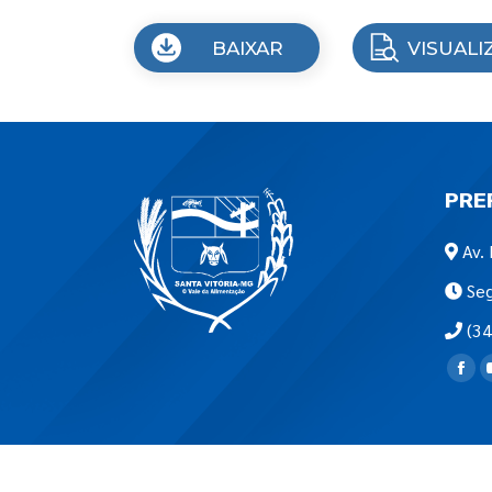
BAIXAR
VISUALI
PRE
Av. 
Seg
(34
Encon