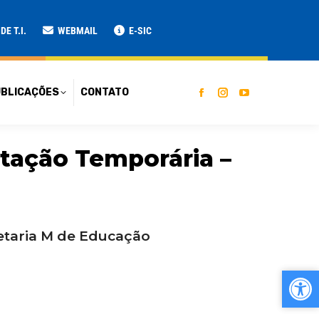
ATO
E T.I.
WEBMAIL
E-SIC
BLICAÇÕES
CONTATO
atação Temporária –
retaria M de Educação
Ab
Ab