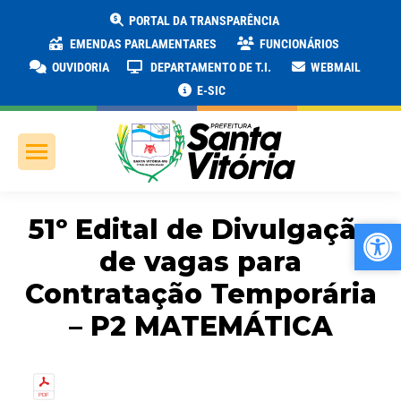
PORTAL DA TRANSPARÊNCIA
EMENDAS PARLAMENTARES
FUNCIONÁRIOS
OUVIDORIA
DEPARTAMENTO DE T.I.
WEBMAIL
E-SIC
51º Edital de Divulgação
Ab
Ab
de vagas para
Contratação Temporária
– P2 MATEMÁTICA