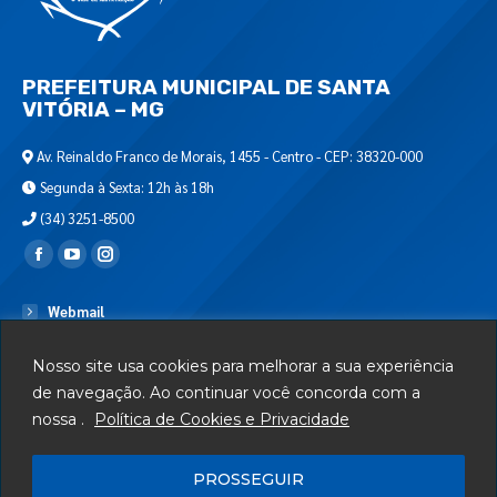
PREFEITURA MUNICIPAL DE SANTA
VITÓRIA – MG
Av. Reinaldo Franco de Morais, 1455 - Centro - CEP: 38320-000
Segunda à Sexta: 12h às 18h
(34) 3251-8500
Encontre-nos em:
Webmail
Departamento de T.I.
Nosso site usa cookies para melhorar a sua experiência
Serviços
de navegação. Ao continuar você concorda com a
nossa .
Política de Cookies e Privacidade
Telefones Úteis
Mapa do Site
PROSSEGUIR