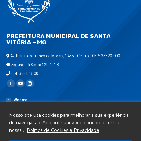
PREFEITURA MUNICIPAL DE SANTA
VITÓRIA – MG
Av. Reinaldo Franco de Morais, 1455 - Centro - CEP: 38320-000
Segunda à Sexta: 12h às 18h
(34) 3251-8500
Encontre-nos em:
Webmail
Departamento de T.I.
Nosso site usa cookies para melhorar a sua experiência
Serviços
de navegação. Ao continuar você concorda com a
nossa .
Política de Cookies e Privacidade
Telefones Úteis