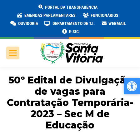
PORTAL DA TRANSPARÊNCIA
EMENDAS PARLAMENTARES
FUNCIONÁRIOS
OUVIDORIA
DEPARTAMENTO DE T.I.
WEBMAIL
E-SIC
50º Edital de Divulgação
Ab
Ab
de vagas para
Contratação Temporária-
2023 – Sec M de
Educação