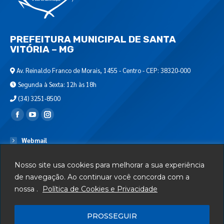
PREFEITURA MUNICIPAL DE SANTA
VITÓRIA – MG
Av. Reinaldo Franco de Morais, 1455 - Centro - CEP: 38320-000
Segunda à Sexta: 12h às 18h
(34) 3251-8500
Encontre-nos em:
Webmail
Departamento de T.I.
Nosso site usa cookies para melhorar a sua experiência
Serviços
de navegação. Ao continuar você concorda com a
nossa .
Política de Cookies e Privacidade
Telefones Úteis
Mapa do Site
PROSSEGUIR