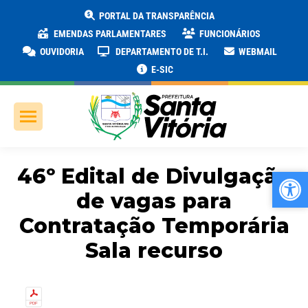
PORTAL DA TRANSPARÊNCIA
EMENDAS PARLAMENTARES
FUNCIONÁRIOS
OUVIDORIA
DEPARTAMENTO DE T.I.
WEBMAIL
E-SIC
46º Edital de Divulgação
Ab
Ab
de vagas para
Contratação Temporária
Sala recurso