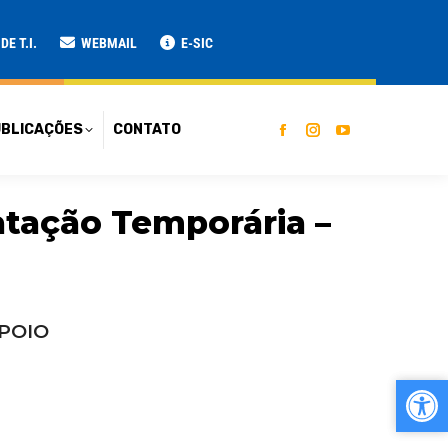
ATO
E T.I.
WEBMAIL
E-SIC
BLICAÇÕES
CONTATO
tação Temporária –
APOIO
Ab
Ab