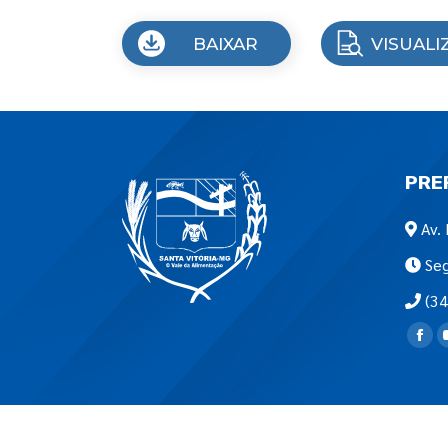
BAIXAR
VISUALI
PRE
Av. 
Seg
(34
Encon