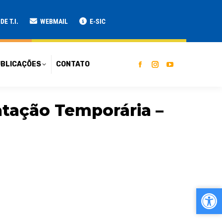
ATO
E T.I.
WEBMAIL
E-SIC
BLICAÇÕES
CONTATO
atação Temporária –
Ab
Ab