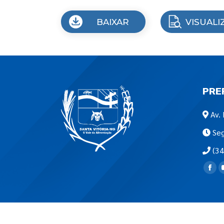
BAIXAR
VISUALI
PRE
Av. 
Seg
(34
Encon