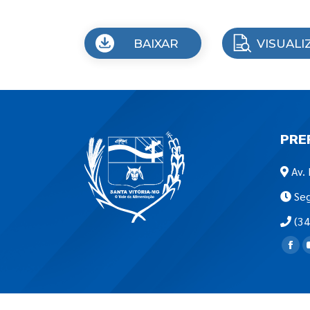
BAIXAR
VISUALI
PRE
Av. 
Seg
(34
Encon