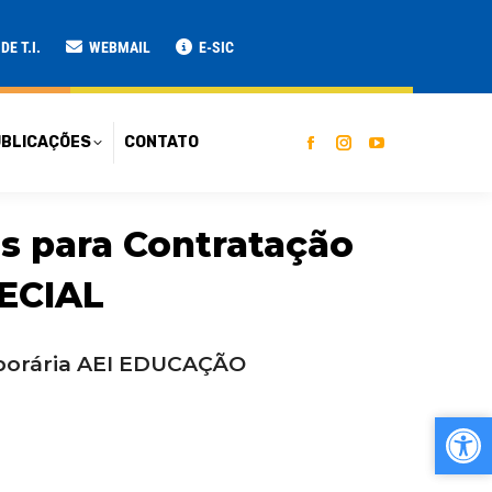
ATO
E T.I.
WEBMAIL
E-SIC
BLICAÇÕES
CONTATO
s para Contratação
ECIAL
mporária AEI EDUCAÇÃO
Ab
Ab