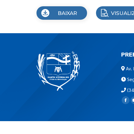
BAIXAR
VISUALI
PRE
Av. 
Seg
(34
Encon