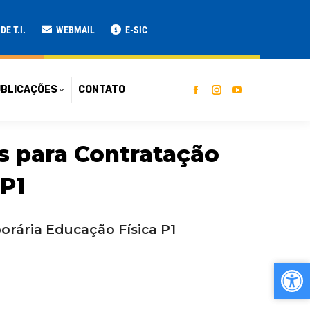
ATO
E T.I.
WEBMAIL
E-SIC
BLICAÇÕES
CONTATO
s para Contratação
 P1
orária Educação Física P1
Ab
Ab