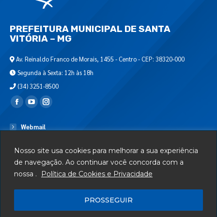
PREFEITURA MUNICIPAL DE SANTA
VITÓRIA – MG
Av. Reinaldo Franco de Morais, 1455 - Centro - CEP: 38320-000
Segunda à Sexta: 12h às 18h
(34) 3251-8500
Encontre-nos em:
Webmail
Departamento de T.I.
Nosso site usa cookies para melhorar a sua experiência
Serviços
de navegação. Ao continuar você concorda com a
nossa .
Política de Cookies e Privacidade
Telefones Úteis
Mapa do Site
PROSSEGUIR