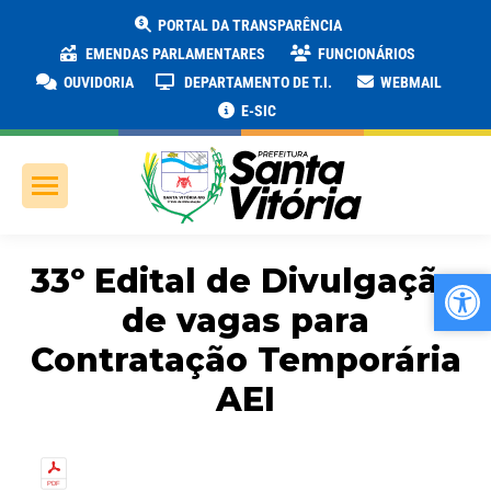
PORTAL DA TRANSPARÊNCIA
EMENDAS PARLAMENTARES
FUNCIONÁRIOS
OUVIDORIA
DEPARTAMENTO DE T.I.
WEBMAIL
E-SIC
33º Edital de Divulgação
Ab
Ab
de vagas para
Contratação Temporária
AEI