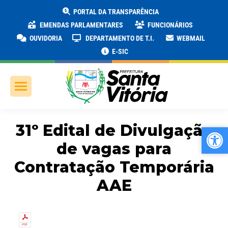
PORTAL DA TRANSPARÊNCIA
EMENDAS PARLAMENTARES
FUNCIONÁRIOS
OUVIDORIA
DEPARTAMENTO DE T.I.
WEBMAIL
E-SIC
31º Edital de Divulgação
Ab
Ab
de vagas para
Contratação Temporária
AAE