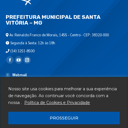
PREFEITURA MUNICIPAL DE SANTA
VITÓRIA – MG
Av. Reinaldo Franco de Morais, 1455 - Centro - CEP: 38320-000
Segunda à Sexta: 12h às 18h
(34) 3251-8500
Encontre-nos em:
Webmail
Departamento de T.I.
Nosso site usa cookies para melhorar a sua experiência
Serviços
de navegação. Ao continuar você concorda com a
nossa .
Política de Cookies e Privacidade
Telefones Úteis
Mapa do Site
PROSSEGUIR