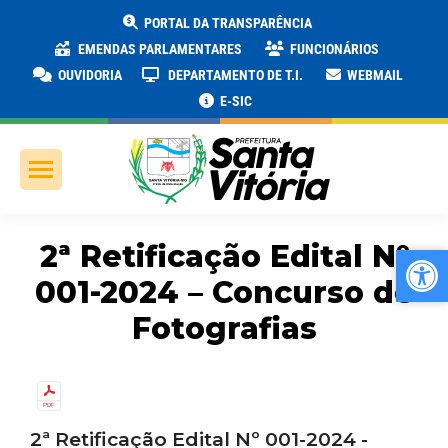
PORTAL DA TRANSPARÊNCIA
EMENDAS PARLAMENTARES
FUNCIONÁRIOS
OUVIDORIA
DEPARTAMENTO DE T.I.
WEBMAIL
E-SIC
2ª Retificação Edital Nº
Ab
Ab
001-2024 – Concurso de
Fotografias
2ª Retificação Edital Nº 001-2024 -