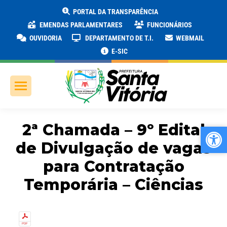
PORTAL DA TRANSPARÊNCIA
EMENDAS PARLAMENTARES
FUNCIONÁRIOS
OUVIDORIA
DEPARTAMENTO DE T.I.
WEBMAIL
E-SIC
2ª Chamada – 9º Edital
Ab
Ab
de Divulgação de vagas
para Contratação
Temporária – Ciências