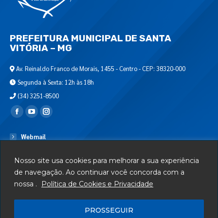
PREFEITURA MUNICIPAL DE SANTA
VITÓRIA – MG
Av. Reinaldo Franco de Morais, 1455 - Centro - CEP: 38320-000
Segunda à Sexta: 12h às 18h
(34) 3251-8500
Encontre-nos em:
Webmail
Departamento de T.I.
Nosso site usa cookies para melhorar a sua experiência
Serviços
de navegação. Ao continuar você concorda com a
nossa .
Política de Cookies e Privacidade
Telefones Úteis
Mapa do Site
PROSSEGUIR