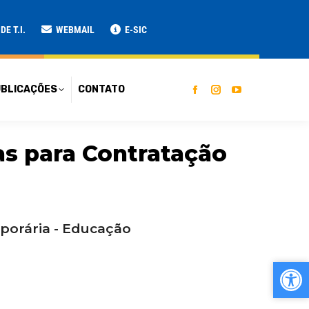
ATO
E T.I.
WEBMAIL
E-SIC
BLICAÇÕES
CONTATO
as para Contratação
mporária - Educação
Ab
Ab