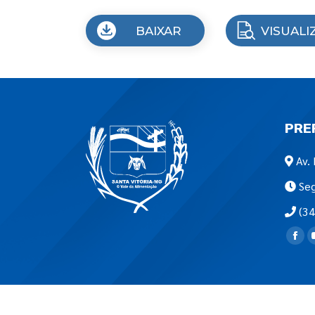
BAIXAR
VISUALI
PRE
Av. 
Seg
(34
Encon