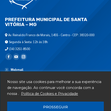
PREFEITURA MUNICIPAL DE SANTA
VITÓRIA – MG
Av. Reinaldo Franco de Morais, 1455 - Centro - CEP: 38320-000
Segunda à Sexta: 12h às 18h
(34) 3251-8500
Encontre-nos em:
Webmail
Departamento de T.I.
Nosso site usa cookies para melhorar a sua experiência
Serviços
de navegação. Ao continuar você concorda com a
nossa .
Política de Cookies e Privacidade
Telefones Úteis
Mapa do Site
PROSSEGUIR