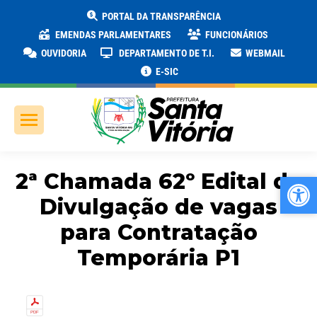
PORTAL DA TRANSPARÊNCIA
EMENDAS PARLAMENTARES
FUNCIONÁRIOS
OUVIDORIA
DEPARTAMENTO DE T.I.
WEBMAIL
E-SIC
2ª Chamada 62º Edital de
Ab
Ab
Divulgação de vagas
para Contratação
Temporária P1