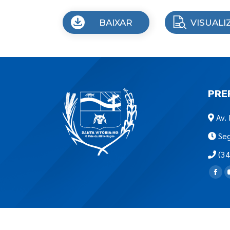
BAIXAR
VISUALI
PRE
Av. 
Seg
(34
Encon