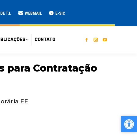
ATO
E T.I.
WEBMAIL
E-SIC
BLICAÇÕES
CONTATO
s para Contratação
orária EE
Ab
Ab