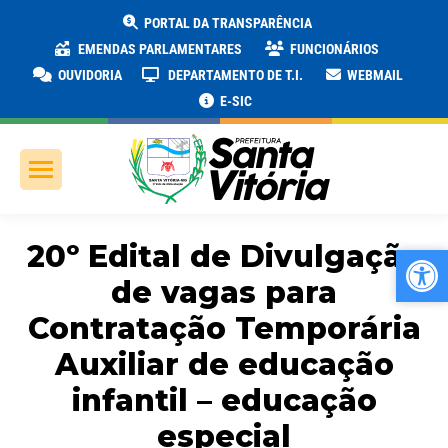
PORTAL DA TRANSPARÊNCIA
EMENDAS PARLAMENTARES
FUNCIONÁRIOS
OUVIDORIA
DEPARTAMENTO DE T.I.
WEBMAIL
E-SIC
20º Edital de Divulgação
Ab
Ab
de vagas para
Contratação Temporária
Auxiliar de educação
infantil – educação
especial