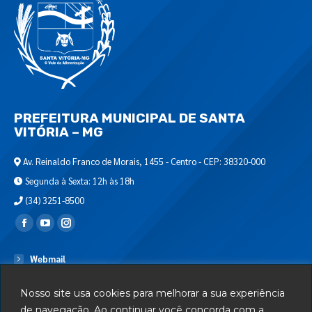
PREFEITURA MUNICIPAL DE SANTA
VITÓRIA – MG
Av. Reinaldo Franco de Morais, 1455 - Centro - CEP: 38320-000
Segunda à Sexta: 12h às 18h
(34) 3251-8500
Encontre-nos em:
Webmail
Departamento de T.I.
Nosso site usa cookies para melhorar a sua experiência
Serviços
de navegação. Ao continuar você concorda com a