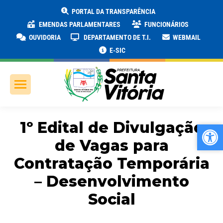
PORTAL DA TRANSPARÊNCIA
EMENDAS PARLAMENTARES
FUNCIONÁRIOS
OUVIDORIA
DEPARTAMENTO DE T.I.
WEBMAIL
E-SIC
1º Edital de Divulgação
Ab
Ab
de Vagas para
Contratação Temporária
– Desenvolvimento
Social