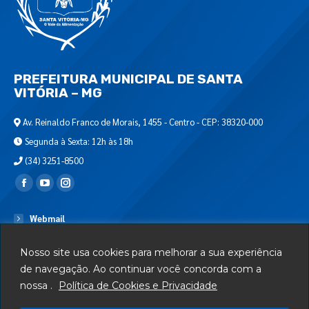
PREFEITURA MUNICIPAL DE SANTA
VITÓRIA – MG
Av. Reinaldo Franco de Morais, 1455 - Centro - CEP: 38320-000
Segunda à Sexta: 12h às 18h
(34) 3251-8500
Encontre-nos em:
Webmail
Departamento de T.I.
Nosso site usa cookies para melhorar a sua experiência
Serviços
de navegação. Ao continuar você concorda com a
nossa .
Política de Cookies e Privacidade
Telefones Úteis