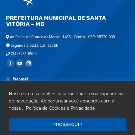
PREFEITURA MUNICIPAL DE SANTA
VITÓRIA – MG
Av. Reinaldo Franco de Morais, 1455 - Centro - CEP: 38320-000
Segunda à Sexta: 12h às 18h
(34) 3251-8500
Encontre-nos em:
Webmail
Departamento de T.I.
Nosso site usa cookies para melhorar a sua experiência
Serviços
de navegação. Ao continuar você concorda com a
nossa .
Política de Cookies e Privacidade
Telefones Úteis
Mapa do Site
PROSSEGUIR