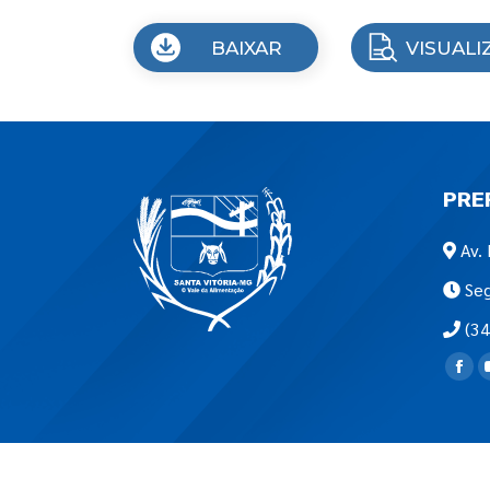
BAIXAR
VISUALI
PRE
Av. 
Seg
(34
Encon