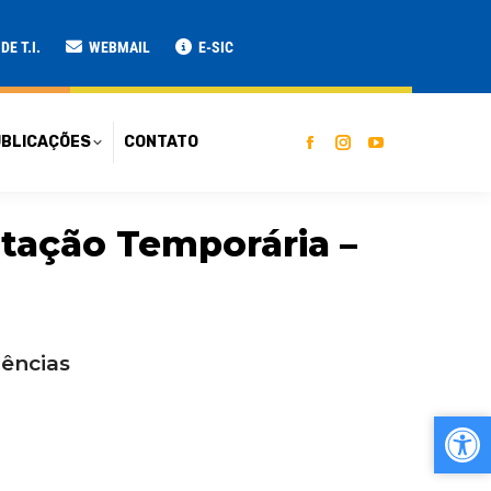
ATO
E T.I.
WEBMAIL
E-SIC
BLICAÇÕES
CONTATO
atação Temporária –
iências
Ab
Ab