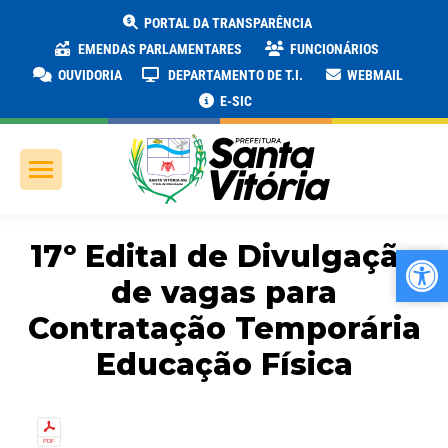
PORTAL DA TRANSPARÊNCIA
EMENDAS PARLAMENTARES
FUNCIONÁRIOS
OUVIDORIA
DEPARTAMENTO DE T.I.
WEBMAIL
E-SIC
17º Edital de Divulgação
Ab
Ab
de vagas para
Contratação Temporária
Educação Física