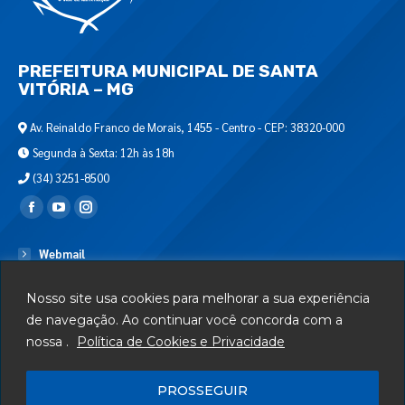
PREFEITURA MUNICIPAL DE SANTA
VITÓRIA – MG
Av. Reinaldo Franco de Morais, 1455 - Centro - CEP: 38320-000
Segunda à Sexta: 12h às 18h
(34) 3251-8500
Encontre-nos em:
Webmail
Departamento de T.I.
Nosso site usa cookies para melhorar a sua experiência
Serviços
de navegação. Ao continuar você concorda com a
nossa .
Política de Cookies e Privacidade
Telefones Úteis
Mapa do Site
PROSSEGUIR