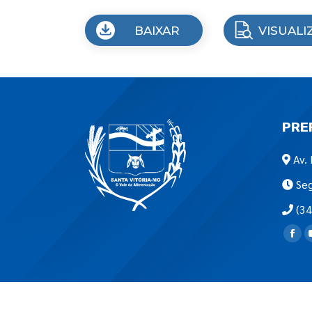
BAIXAR
VISUALI
PRE
Av. 
Seg
(34
Encon