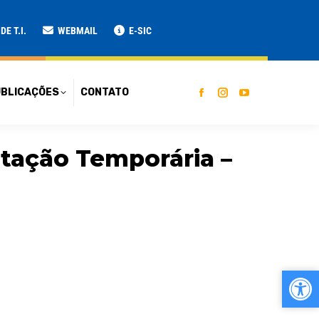
ATO
E T.I.
WEBMAIL
E-SIC
BLICAÇÕES
CONTATO
atação Temporária –
Ab
Ab