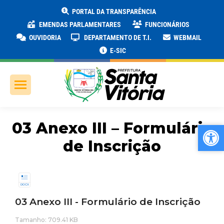
PORTAL DA TRANSPARÊNCIA
EMENDAS PARLAMENTARES
FUNCIONÁRIOS
OUVIDORIA
DEPARTAMENTO DE T.I.
WEBMAIL
E-SIC
03 Anexo III – Formulário
Ab
Ab
de Inscrição
03 Anexo III - Formulário de Inscrição
Tamanho: 709.41 KB