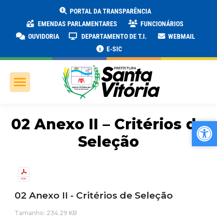
PORTAL DA TRANSPARÊNCIA
EMENDAS PARLAMENTARES
FUNCIONÁRIOS
OUVIDORIA
DEPARTAMENTO DE T.I.
WEBMAIL
E-SIC
02 Anexo II – Critérios de
Ab
Ab
Seleção
02 Anexo II - Critérios de Seleção
Tamanho: 234.29 KB