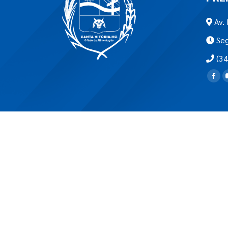
Av. 
Seg
(34
Encon