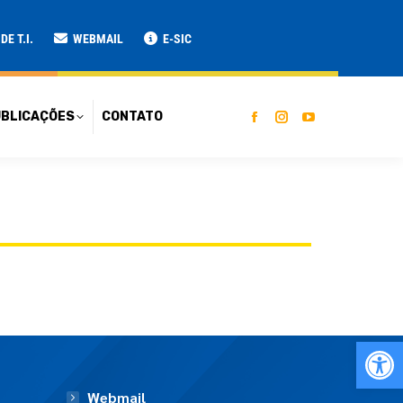
ATO
E T.I.
WEBMAIL
E-SIC
BLICAÇÕES
CONTATO
Ab
Webmail