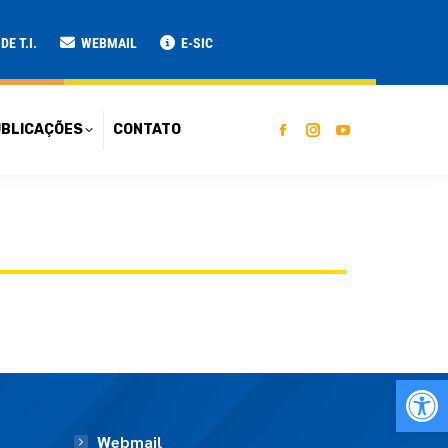
ATO
E T.I.
WEBMAIL
E-SIC
BLICAÇÕES
CONTATO
Ab
Webmail