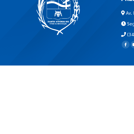
Av. 
Seg
(34
Encon