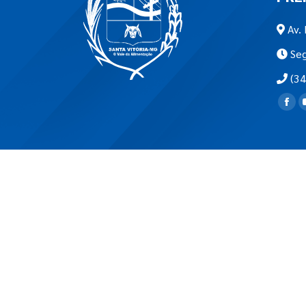
Av. 
Seg
(34
Encon