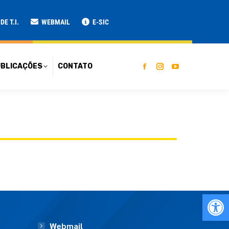
ATO
E T.I.
WEBMAIL
E-SIC
BLICAÇÕES
CONTATO
Ab
Webmail