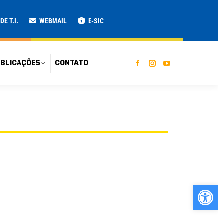
ATO
E T.I.
WEBMAIL
E-SIC
BLICAÇÕES
CONTATO
Ab