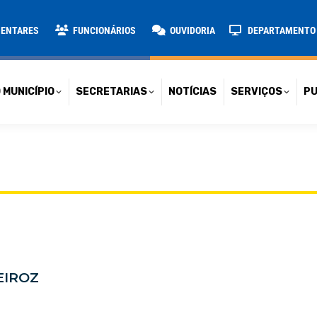
TARIAS
NOTÍCIAS
SERVIÇOS
PUBLICAÇÕES
CONT
MENTARES
FUNCIONÁRIOS
OUVIDORIA
DEPARTAMENTO D
 MUNICÍPIO
SECRETARIAS
NOTÍCIAS
SERVIÇOS
PU
EIROZ