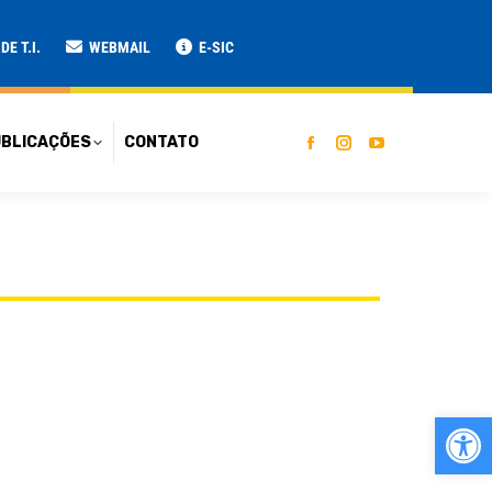
ATO
E T.I.
WEBMAIL
E-SIC
BLICAÇÕES
CONTATO
Ab