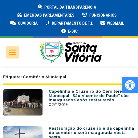
PORTAL DA TRANSPARÊNCIA
EMENDAS PARLAMENTARES
FUNCIONÁRIOS
OUVIDORIA
DEPARTAMENTO DE T.I.
WEBMAIL
E-SIC
Ab
Etiqueta: Cemitério Municipal
Capelinha e Cruzeiro do Cemitério
Municipal “São Vicente de Paulo” são
inaugurados após restauração
02/11/2019
Restauração do cruzeiro e da capelinha
do cemitério será inaugurada nesta
sexta