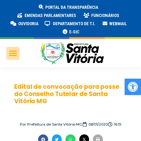
PORTAL DA TRANSPARÊNCIA
EMENDAS PARLAMENTARES
FUNCIONÁRIOS
OUVIDORIA
DEPARTAMENTO DE T.I.
WEBMAIL
E-SIC
Ab
Edital de convocação para posse
do Conselho Tutelar de Santa
Vitória MG
Por
Prefeitura de Santa Vitória-MG
08/01/2020
16:15