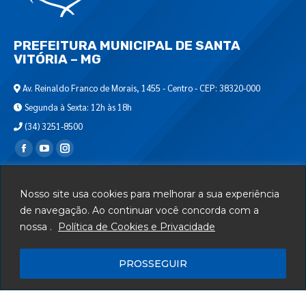
PREFEITURA MUNICIPAL DE SANTA
VITÓRIA – MG
Av. Reinaldo Franco de Morais, 1455 - Centro - CEP: 38320-000
Segunda à Sexta: 12h às 18h
(34) 3251-8500
Encontre-nos em:
Webmail
Nosso site usa cookies para melhorar a sua experiência
Departamento de T.I.
de navegação. Ao continuar você concorda com a
nossa .
Política de Cookies e Privacidade
Serviços
Telefones Úteis
PROSSEGUIR
Mapa do Site