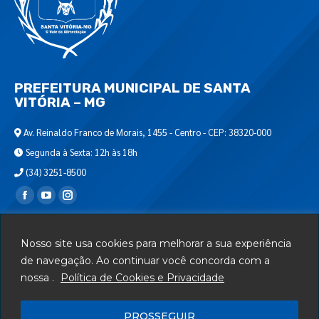
PREFEITURA MUNICIPAL DE SANTA
VITÓRIA – MG
Av. Reinaldo Franco de Morais, 1455 - Centro - CEP: 38320-000
Segunda à Sexta: 12h às 18h
(34) 3251-8500
Encontre-nos em:
Webmail
Nosso site usa cookies para melhorar a sua experiência
Departamento de T.I.
de navegação. Ao continuar você concorda com a
nossa .
Política de Cookies e Privacidade
Serviços
Telefones Úteis
PROSSEGUIR