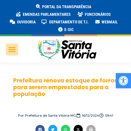
PORTAL DA TRANSPARÊNCIA
EMENDAS PARLAMENTARES
FUNCIONÁRIOS
OUVIDORIA
DEPARTAMENTO DE T.I.
WEBMAIL
E-SIC
Ab
Prefeitura renova estoque de forros
para serem emprestados para a
população
Por
Prefeitura de Santa Vitória-MG
16/12/2024
09:41