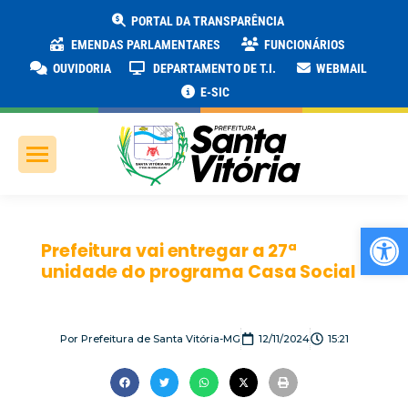
PORTAL DA TRANSPARÊNCIA
EMENDAS PARLAMENTARES
FUNCIONÁRIOS
OUVIDORIA
DEPARTAMENTO DE T.I.
WEBMAIL
E-SIC
Ab
Prefeitura vai entregar a 27ª
unidade do programa Casa Social
Por
Prefeitura de Santa Vitória-MG
12/11/2024
15:21