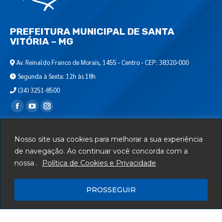
PREFEITURA MUNICIPAL DE SANTA
VITÓRIA – MG
Av. Reinaldo Franco de Morais, 1455 - Centro - CEP: 38320-000
Segunda à Sexta: 12h às 18h
(34) 3251-8500
Encontre-nos em:
Webmail
Nosso site usa cookies para melhorar a sua experiência
Departamento de T.I.
de navegação. Ao continuar você concorda com a
nossa .
Política de Cookies e Privacidade
Serviços
Telefones Úteis
PROSSEGUIR
Mapa do Site