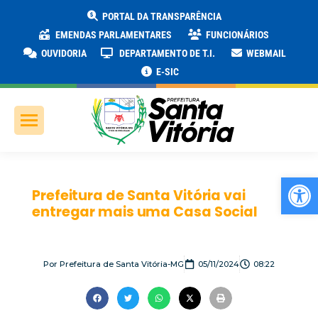
PORTAL DA TRANSPARÊNCIA
EMENDAS PARLAMENTARES
FUNCIONÁRIOS
OUVIDORIA
DEPARTAMENTO DE T.I.
WEBMAIL
E-SIC
Ab
Prefeitura de Santa Vitória vai
entregar mais uma Casa Social
Por
Prefeitura de Santa Vitória-MG
05/11/2024
08:22