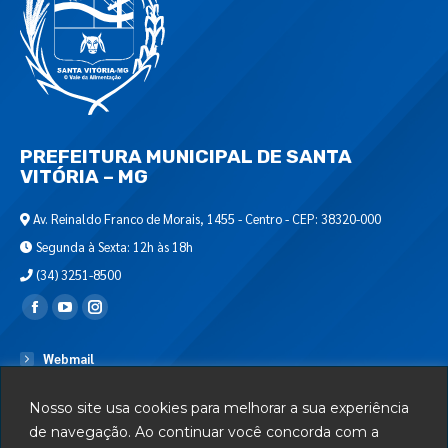
PREFEITURA MUNICIPAL DE SANTA
VITÓRIA – MG
Av. Reinaldo Franco de Morais, 1455 - Centro - CEP: 38320-000
Segunda à Sexta: 12h às 18h
(34) 3251-8500
Encontre-nos em:
Webmail
Departamento de T.I.
Nosso site usa cookies para melhorar a sua experiência
Serviços
de navegação. Ao continuar você concorda com a