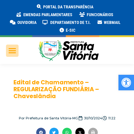
PORTAL DA TRANSPARÊNCIA
EMENDAS PARLAMENTARES
FUNCIONÁRIOS
OUVIDORIA
DEPARTAMENTO DE T.I.
WEBMAIL
E-SIC
Ab
Edital de Chamamento –
REGULARIZAÇÃO FUNDIÁRIA –
Chaveslândia
Por
Prefeitura de Santa Vitória-MG
30/10/2024
11:22