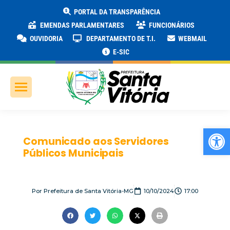
PORTAL DA TRANSPARÊNCIA
EMENDAS PARLAMENTARES
FUNCIONÁRIOS
OUVIDORIA
DEPARTAMENTO DE T.I.
WEBMAIL
E-SIC
Ab
Comunicado aos Servidores
Públicos Municipais
Por
Prefeitura de Santa Vitória-MG
10/10/2024
17:00