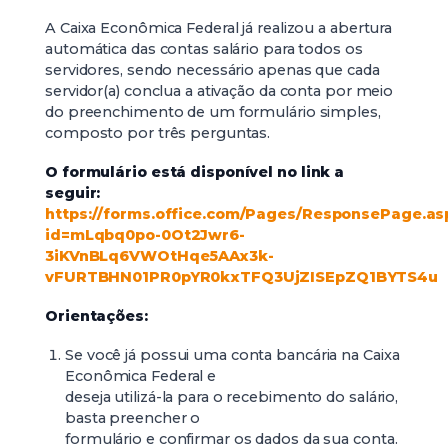
A Caixa Econômica Federal já realizou a abertura
automática das contas salário para todos os
servidores, sendo necessário apenas que cada
servidor(a) conclua a ativação da conta por meio
do preenchimento de um formulário simples,
composto por três perguntas.
O formulário está disponível no link a
seguir:
https://forms.office.com/Pages/ResponsePage.as
id=mLqbq0po-0Ot2Jwr6-
3iKVnBLq6VWOtHqe5AAx3k-
vFURTBHN01PR0pYR0kxTFQ3UjZISEpZQ1BYTS4u
Orientações:
Se você já possui uma conta bancária na Caixa
Econômica Federal e
deseja utilizá-la para o recebimento do salário,
basta preencher o
formulário e confirmar os dados da sua conta.