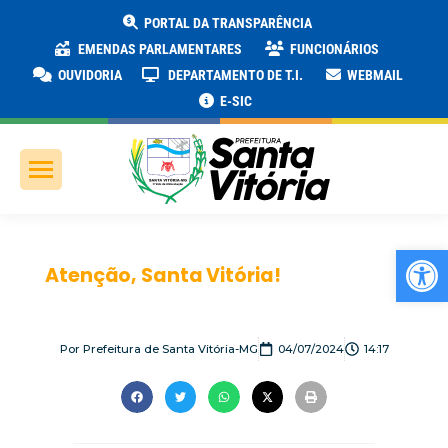
PORTAL DA TRANSPARÊNCIA
EMENDAS PARLAMENTARES
FUNCIONÁRIOS
OUVIDORIA
DEPARTAMENTO DE T.I.
WEBMAIL
E-SIC
Ab
Atenção, Santa Vitória!
Por
Prefeitura de Santa Vitória-MG
04/07/2024
14:17